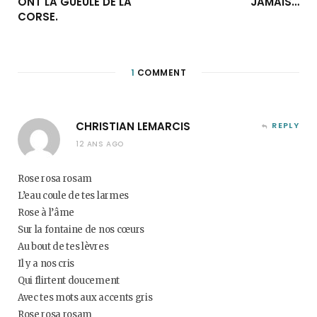
ONT LA GUEULE DE LA
JAMAIS…
CORSE.
1
COMMENT
CHRISTIAN LEMARCIS
REPLY
12 ANS AGO
Rose rosa rosam
L’eau coule de tes larmes
Rose à l’âme
Sur la fontaine de nos cœurs
Au bout de tes lèvres
Il y a nos cris
Qui flirtent doucement
Avec tes mots aux accents gris
Rose rosa rosam