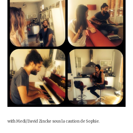
o
e
g
b
o
r
r
e
k
a
m
with Medi/David Zincke sous la caution de Sophie.