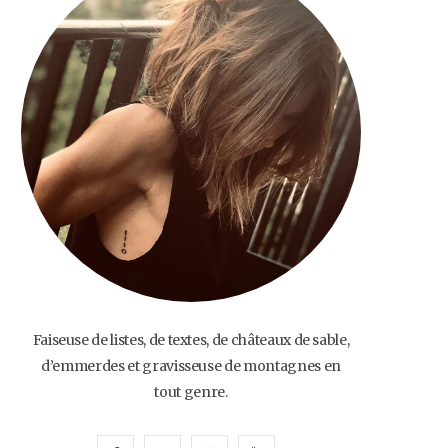
o
e
g
b
o
r
r
e
k
a
m
Faiseuse de listes, de textes, de châteaux de sable,
d’emmerdes et gravisseuse de montagnes en
tout genre.