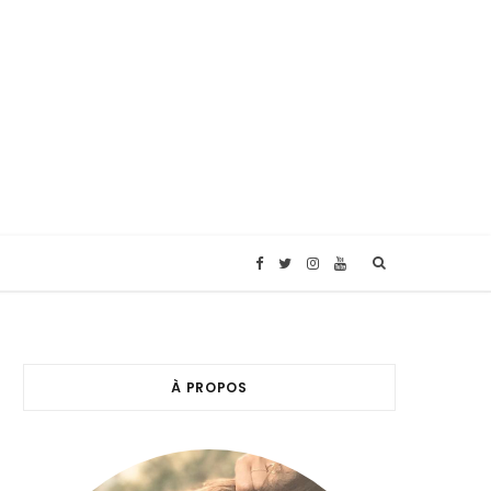
F
T
I
Y
a
w
n
o
c
i
s
u
À PROPOS
e
t
t
T
b
t
a
u