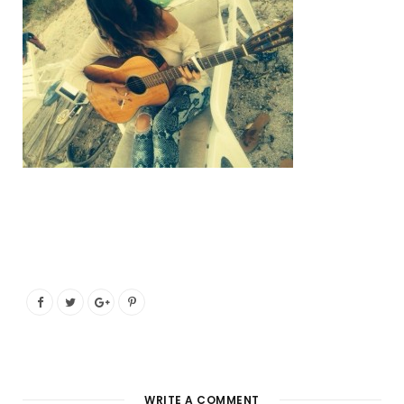
o
e
g
b
o
r
r
e
k
a
m
WRITE A COMMENT