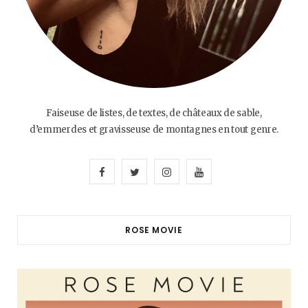
Faiseuse de listes, de textes, de châteaux de sable,
d’emmerdes et gravisseuse de montagnes en tout genre.
F
T
I
Y
a
w
n
o
c
i
s
u
ROSE MOVIE
e
t
t
T
b
t
a
u
o
e
g
b