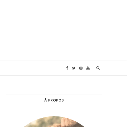
F
T
I
Y
a
w
n
o
c
i
s
u
À PROPOS
e
t
t
T
b
t
a
u