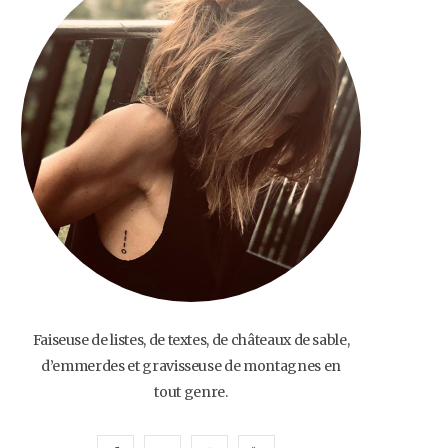
o
e
g
b
o
r
r
e
k
a
m
Faiseuse de listes, de textes, de châteaux de sable,
d’emmerdes et gravisseuse de montagnes en
tout genre.