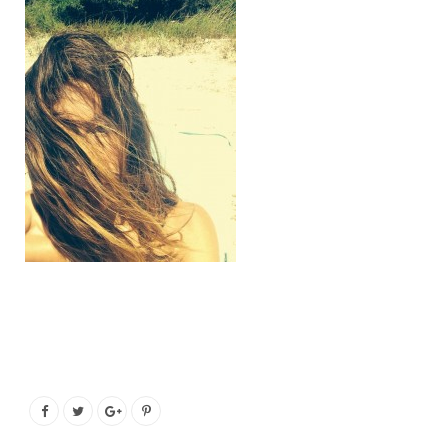
o
e
g
b
o
r
r
e
k
a
m