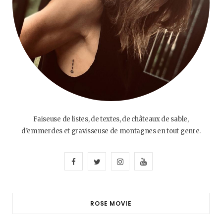
Faiseuse de listes, de textes, de châteaux de sable,
d’emmerdes et gravisseuse de montagnes en tout genre.
F
T
I
Y
a
w
n
o
c
i
s
u
ROSE MOVIE
e
t
t
T