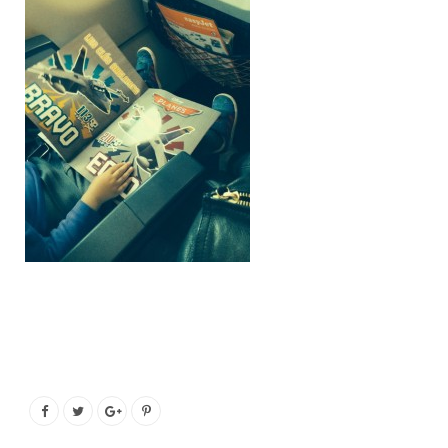
o
e
g
b
o
r
r
e
k
a
m