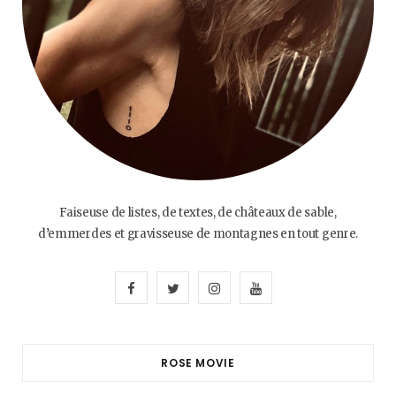
Faiseuse de listes, de textes, de châteaux de sable,
d’emmerdes et gravisseuse de montagnes en tout genre.
F
T
I
Y
a
w
n
o
c
i
s
u
ROSE MOVIE
e
t
t
T