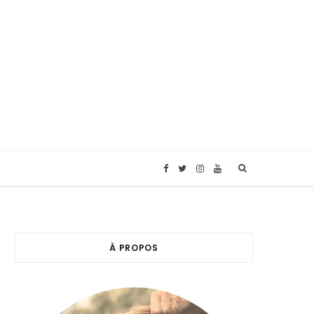
F
T
I
Y
a
w
n
o
c
i
s
u
À PROPOS
e
t
t
T
b
t
a
u