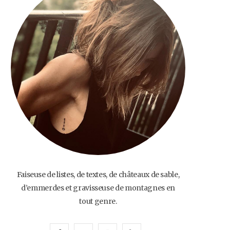
o
e
g
b
o
r
r
e
k
a
m
Faiseuse de listes, de textes, de châteaux de sable,
d’emmerdes et gravisseuse de montagnes en
tout genre.