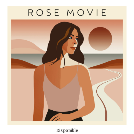
b
t
a
u
o
e
g
b
o
r
r
e
k
a
m
Disponible