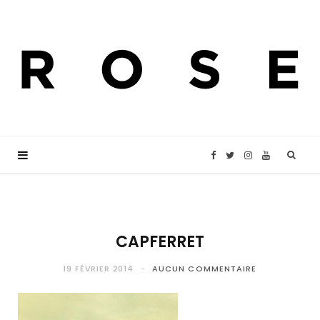
F
T
I
Y
a
w
n
o
c
i
s
u
CAPFERRET
e
t
t
T
19 FÉVRIER 2014
AUCUN COMMENTAIRE
b
t
a
u