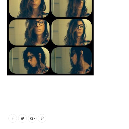
o
e
g
b
o
r
r
e
k
a
m