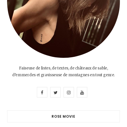
Faiseuse de listes, de textes, de châteaux de sable,
d’emmerdes et gravisseuse de montagnes en tout genre.
F
T
I
Y
a
w
n
o
c
i
s
u
ROSE MOVIE
e
t
t
T