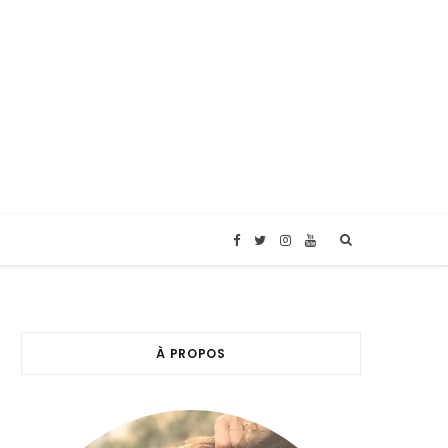
F
T
I
Y
a
w
n
o
c
i
s
u
À PROPOS
e
t
t
T
b
t
a
u