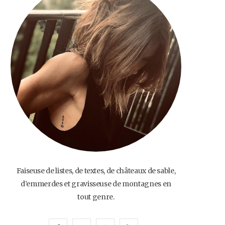
o
e
g
b
o
r
r
e
k
a
m
Faiseuse de listes, de textes, de châteaux de sable,
d’emmerdes et gravisseuse de montagnes en
tout genre.