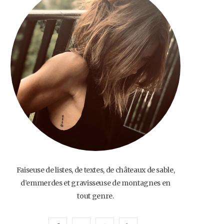
o
e
g
b
o
r
r
e
k
a
m
Faiseuse de listes, de textes, de châteaux de sable,
d’emmerdes et gravisseuse de montagnes en
tout genre.