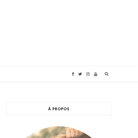
F
T
I
Y
a
w
n
o
c
i
s
u
À PROPOS
e
t
t
T
b
t
a
u