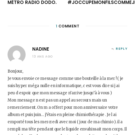
MÉTRO RADIO DODO.
#JOCCUPEMONFILSCOMMEJ
1
COMMENT
NADINE
REPLY
13 ANS AGO
Bonjour,
Je vous envoie ce message comme une bouteille à la mer ! ( je
suis hyper méga nulle en informatique, c est vous dire si j ai
peu d espoir que mon message n’arrive jusqu’à à vous )
Mon message n est pas un appel au secours mais un
remerciement. On m a offert pour mon anniversaire votre
album et puis juin… j’étais en pleine chimiothérapie . Je l ai
emporté tous les mercredi avec moi ( jour de ma chimio ). il a
rempli ma tête pendant que le liquide envahissait mon corps. Il