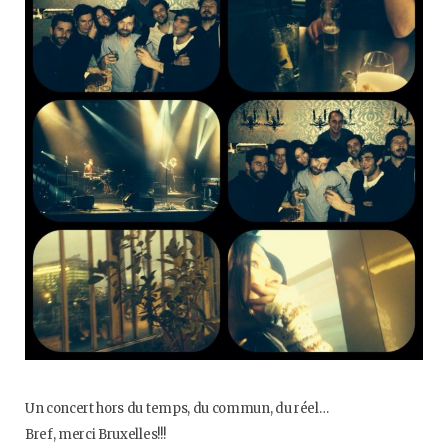
o
e
g
b
o
r
r
e
k
a
m
Un concert hors du temps, du commun, du réel…
Bref, merci Bruxelles!!!