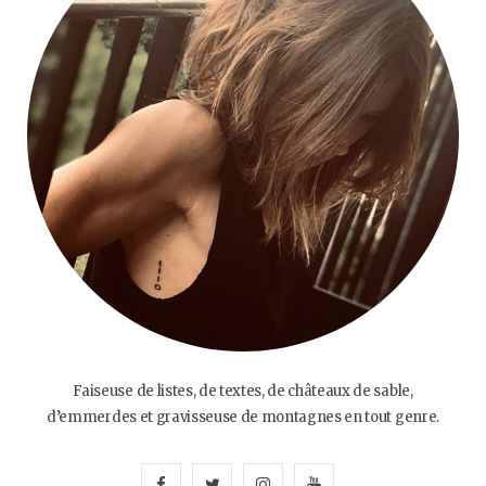
Faiseuse de listes, de textes, de châteaux de sable,
d’emmerdes et gravisseuse de montagnes en tout genre.
F
T
I
Y