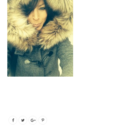
o
e
g
b
o
r
r
e
k
a
m