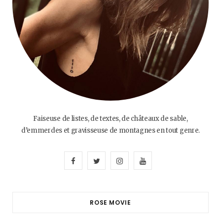
Faiseuse de listes, de textes, de châteaux de sable,
d’emmerdes et gravisseuse de montagnes en tout genre.
F
T
I
Y
a
w
n
o
c
i
s
u
ROSE MOVIE
e
t
t
T