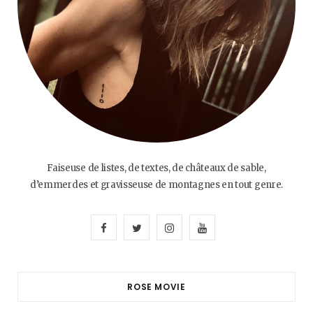
Faiseuse de listes, de textes, de châteaux de sable,
d’emmerdes et gravisseuse de montagnes en tout genre.
F
T
I
Y
a
w
n
o
c
i
s
u
ROSE MOVIE
e
t
t
T