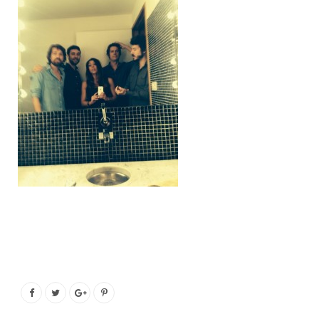
o
e
g
b
o
r
r
e
k
a
m