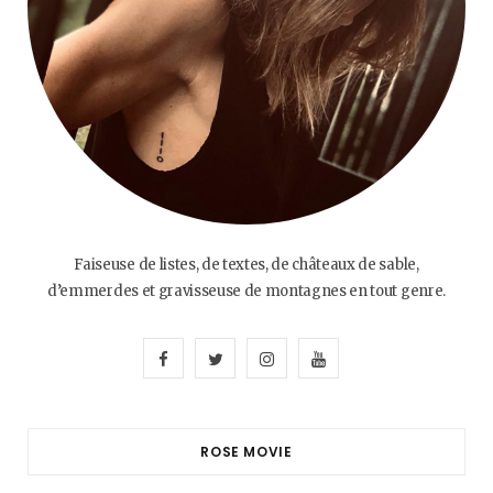
Faiseuse de listes, de textes, de châteaux de sable,
d’emmerdes et gravisseuse de montagnes en tout genre.
F
T
I
Y
a
w
n
o
c
i
s
u
ROSE MOVIE
e
t
t
T