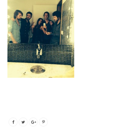
o
e
g
b
o
r
r
e
k
a
m