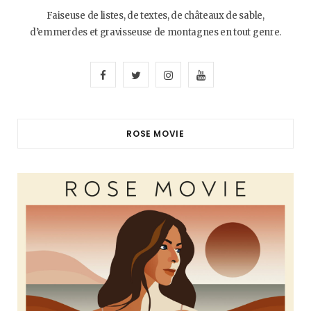
Faiseuse de listes, de textes, de châteaux de sable,
d’emmerdes et gravisseuse de montagnes en tout genre.
F
T
I
Y
a
w
n
o
c
i
s
u
ROSE MOVIE
e
t
t
T
b
t
a
u
o
e
g
b
o
r
r
e
k
a
m