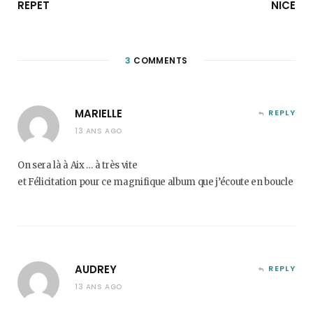
REPET
NICE
3
COMMENTS
MARIELLE
REPLY
13 ANS AGO
On sera là à Aix … à très vite
et Félicitation pour ce magnifique album que j’écoute en boucle
AUDREY
REPLY
13 ANS AGO