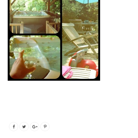
o
e
g
b
o
r
r
e
k
a
m