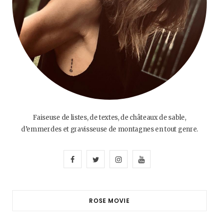
Faiseuse de listes, de textes, de châteaux de sable,
d’emmerdes et gravisseuse de montagnes en tout genre.
F
T
I
Y
a
w
n
o
c
i
s
u
ROSE MOVIE
e
t
t
T