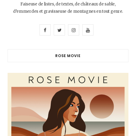
Faiseuse de listes, de textes, de châteaux de sable,
d’emmerdes et gravisseuse de montagnes en tout genre.
F
T
I
Y
a
w
n
o
c
i
s
u
ROSE MOVIE
e
t
t
T
b
t
a
u
o
e
g
b
o
r
r
e
k
a
m