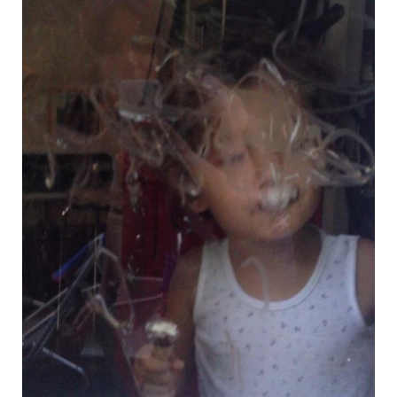
o
e
g
b
o
r
r
e
k
a
m