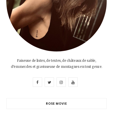
Faiseuse de listes, de textes, de châteaux de sable,
d’emmerdes et gravisseuse de montagnes en tout genre.
F
T
I
Y
a
w
n
o
c
i
s
u
ROSE MOVIE
e
t
t
T