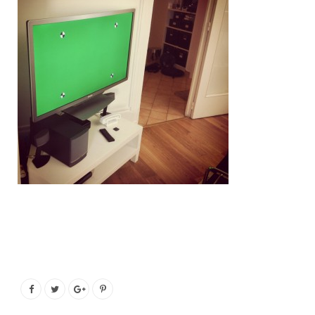
o
e
g
b
o
r
r
e
k
a
m