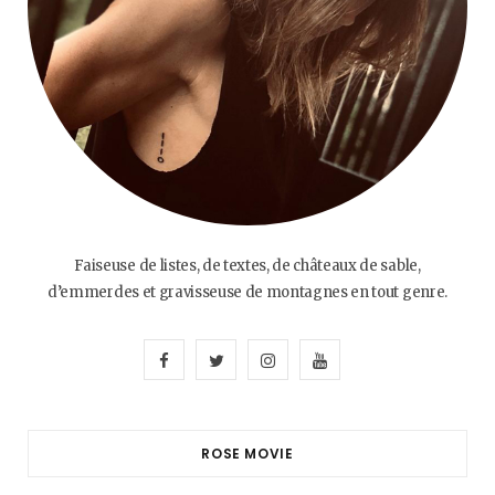
Faiseuse de listes, de textes, de châteaux de sable,
d’emmerdes et gravisseuse de montagnes en tout genre.
F
T
I
Y
a
w
n
o
c
i
s
u
ROSE MOVIE
e
t
t
T