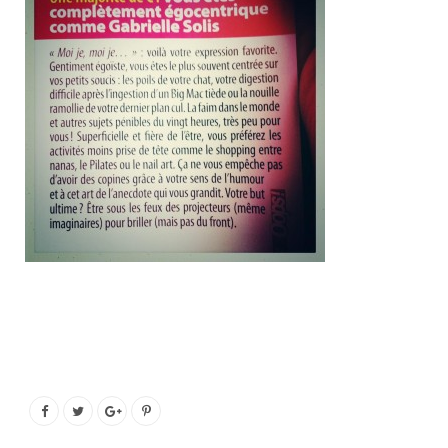
o
e
g
b
o
r
r
e
k
a
m