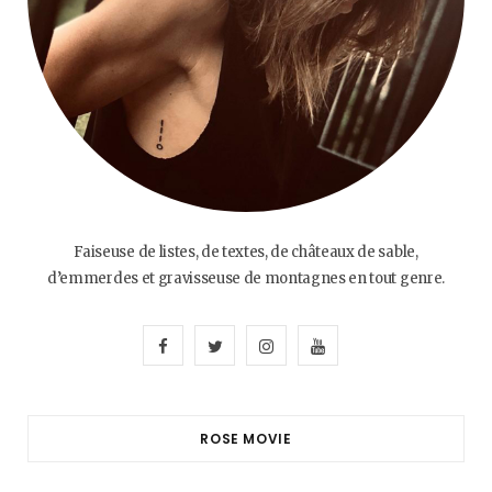
Faiseuse de listes, de textes, de châteaux de sable,
d’emmerdes et gravisseuse de montagnes en tout genre.
F
T
I
Y
a
w
n
o
c
i
s
u
ROSE MOVIE
e
t
t
T