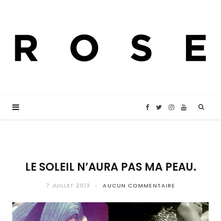
F
T
I
Y
a
w
n
o
c
i
s
u
LE SOLEIL N’AURA PAS MA PEAU.
e
t
t
T
7 JUILLET 2013
AUCUN COMMENTAIRE
b
t
a
u