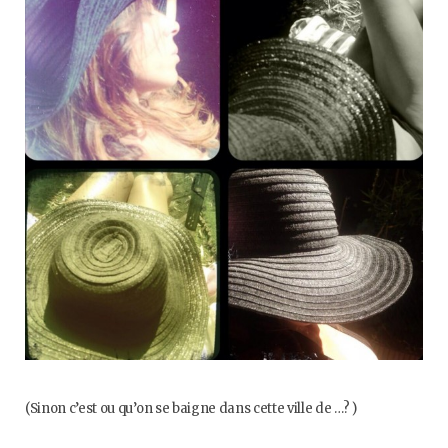
o
e
g
b
o
r
r
e
k
a
m
(Sinon c’est ou qu’on se baigne dans cette ville de …? )