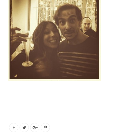
o
e
g
b
o
r
r
e
k
a
m