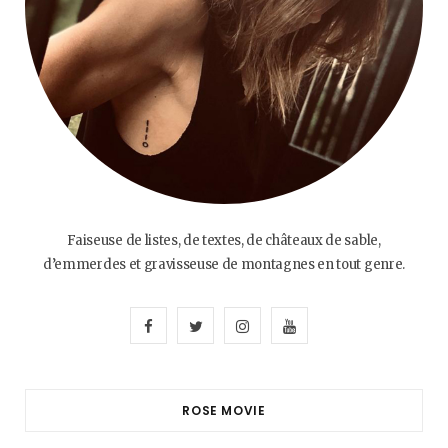
Faiseuse de listes, de textes, de châteaux de sable,
d’emmerdes et gravisseuse de montagnes en tout genre.
F
T
I
Y
a
w
n
o
c
i
s
u
ROSE MOVIE
e
t
t
T