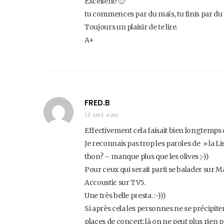
Excellent! 🙂
tu commences par du maïs, tu finis par du 
Toujours un plaisir de te lire.
A+
FRED.B
13 ANS AGO
Effectivement cela faisait bien longtemps q
Je reconnais pas trop les paroles de » la L
thon? – manque plus que les olives ;-))
Pour ceux qui serait parti se balader sur Ma
Accoustic sur TV5.
Une très belle presta. :-)))
Si après cela les personnes ne se précipit
places de concert; là on ne peut plus rien 