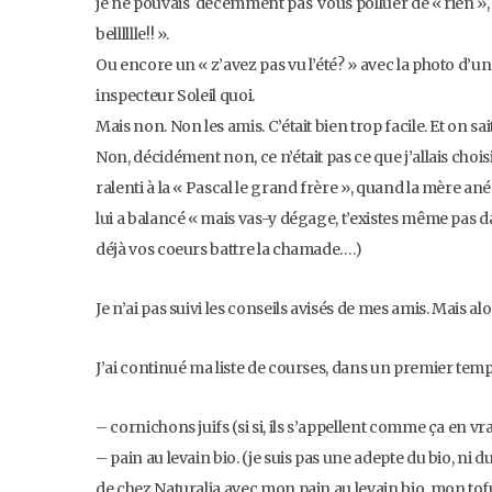
je ne pouvais décemment pas vous polluer de « rien », et 
belllllle!! ».
Ou encore un « z’avez pas vu l’été? » avec la photo d’un
inspecteur Soleil quoi.
Mais non. Non les amis. C’était bien trop facile. Et on sait
Non, décidément non, ce n’était pas ce que j’allais choi
ralenti à la « Pascal le grand frère », quand la mère ané
lui a balancé « mais vas-y dégage, t’existes même pas d
déjà vos coeurs battre la chamade….)
Je n’ai pas suivi les conseils avisés de mes amis. Mais alo
J’ai continué ma liste de courses, dans un premier tem
– cornichons juifs (si si, ils s’appellent comme ça en vr
– pain au levain bio. (je suis pas une adepte du bio, ni 
de chez Naturalia avec mon pain au levain bio, mon tofu