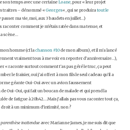
de son temps avec une certaine
Loane
, pour « leur projet
ces traitres – dénommé «
Georges
« , qui se produira
tout le
 passer ma vie, moi, aux 3 baudets en juillet…)
us raconter comment je m’étais ratée dans ma tenue, et
 la scène…
 à mon homme (cf la
chanson #10
de mon album), et il m’a lancé
s tiennent vraiment tous à me voir en reporter d’anniversaire…),
« raconte surtout comment t’as pas géré le truc, ça peut
mber le fraisier, oui j’ai offert à mon fils le seul cadeau qu’il a
teforme géante Oui-Oui avec un avion faussement
de Oui-Oui, qui fait un boucan de malade et qui prend la
oulée de fatigue à 20h42….Mais j’allais pas vous raconter tout ça,
 droit à un minimum d’intimité, non ?
 parenthèse inattendue
avec Marianne James, je me suis dit que