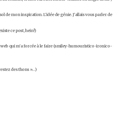
sol de mon inspiration. L’idée de génie. J’allais vous parler de
existe ce post, hein!)
o web qui m’a forcée à le faire (smiley-humouristico-ironico-
restez des thons »…)