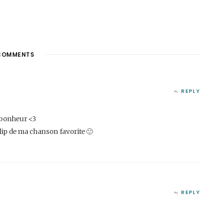
OMMENTS
REPLY
l bonheur <3
clip de ma chanson favorite 🙂
REPLY