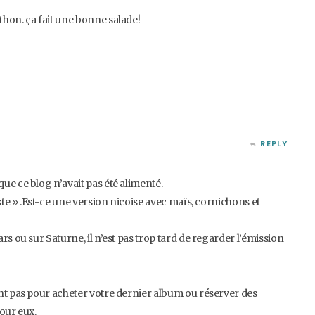
thon. ça fait une bonne salade!
REPLY
ue ce blog n’avait pas été alimenté.
iste » .Est-ce une version niçoise avec maïs, cornichons et
rs ou sur Saturne, il n’est pas trop tard de regarder l’émission
ent pas pour acheter votre dernier album ou réserver des
pour eux.