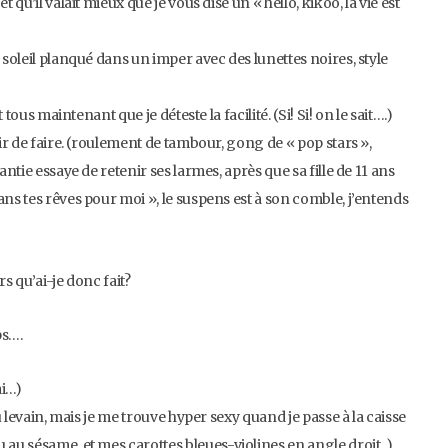
qu’il valait mieux que je vous dise un « hello, kikoo, la vie est
 soleil planqué dans un imper avec des lunettes noires, style
 tous maintenant que je déteste la facilité. (Si! Si! on le sait….)
sir de faire. (roulement de tambour, gong de « pop stars »,
antie essaye de retenir ses larmes, après que sa fille de 11 ans
ans tes rêves pour moi », le suspens est à son comble, j’entends
rs qu’ai-je donc fait?
ps….
ai…)
du levain, mais je me trouve hyper sexy quand je passe à la caisse
 au sésame, et mes carottes bleues-violines en angle droit. )