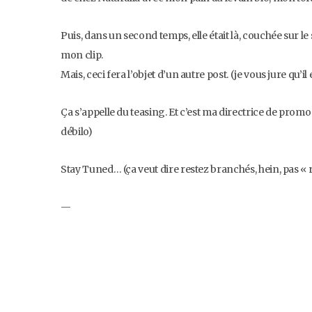
Puis, dans un second temps, elle était là, couchée sur le 
mon clip.
Mais, ceci fera l’objet d’un autre post. (je vous jure qu’il 
Ça s’appelle du teasing. Et c’est ma directrice de prom
débilo)
Stay Tuned… (ça veut dire restez branchés, hein, pas « 
—