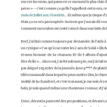
encore inconnu, qui passe en ce moment le plus clair 
perso » – c’est comme ça qu’ils l’appellent entre eux, 
mois de juillet aux 3 baudets
… Et même que je risque d’y
Mais ça ne m’a pas inspirée. Surtout que j’aurais dû vo
comment mon talon est resté coincé dans une latte de
Bref, j’ai fini comme toujours par demander de l’aide
un cynique « t’as qu’à raconter les 2 ans de Solal » (il
et mon-homme-de-la-chanson-10-de-l-album d’ajouter 
être drôle »… Alors oui, j’ai été submergée, oui j’ai fait to
pas daigné regarder de la journée, (une p**!* de pla
télécommandé dans lequel tu peux mettre Zim, le chien 
moitié de la chambre), et c’est vrai aussi, je me suis écr
hein, je suis quand même une chanteuse connue, et j’ai
Donc, devant la pauvreté des propositions, et devant
La