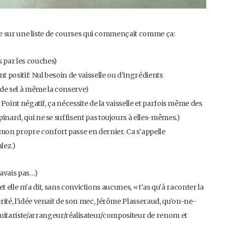
exte sur une liste de courses qui commençait comme ça:
 par les couches)
t positif: Nul besoin de vaisselle ou d’ingrédients
t de sel à même la conserve)
 Point négatif, ça nécessite de la vaisselle et parfois même des
inard, qui ne se suffisent pas toujours à elles-mêmes.)
mon propre confort passe en dernier. Ca s’appelle
lez.)
 avais pas…)
, et elle m’a dit, sans convictions aucunes, « t’as qu’à raconter la
rité, l’idée venait de son mec, Jérôme Plasseraud, qu’on-ne-
tariste/arrangeur/réalisateur/compositeur de renom et