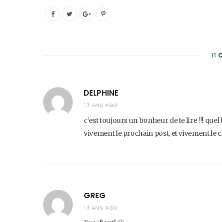
11
C
DELPHINE
13 ANS AGO
c’est toujours un bonheur de te lire !!! que
vivement le prochain post, et vivement le 
GREG
13 ANS AGO