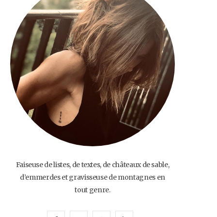
o
e
g
b
o
r
r
e
k
a
m
Faiseuse de listes, de textes, de châteaux de sable,
d’emmerdes et gravisseuse de montagnes en
tout genre.