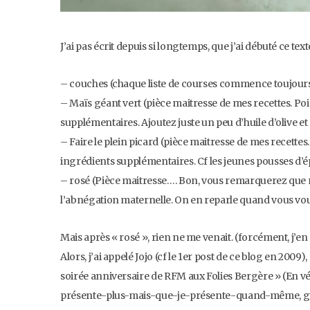
J’ai pas écrit depuis si longtemps, que j’ai débuté ce t
– couches (chaque liste de courses commence toujours
– Maïs géant vert (pièce maitresse de mes recettes. Poin
supplémentaires. Ajoutez juste un peu d’huile d’olive e
– Faire le plein picard (pièce maitresse de mes recettes.
ingrédients supplémentaires. Cf les jeunes pousses d’ép
– rosé (Pièce maitresse…. Bon, vous remarquerez que 
l’abnégation maternelle. On en reparle quand vous vou
Mais après « rosé », rien ne me venait. (forcément, j’en
Alors, j’ai appelé Jojo (cf le 1er post de ce blog en 2009)
soirée anniversaire de RFM aux Folies Bergère » (En vé
présente-plus-mais-que-je-présente-quand-même, gui