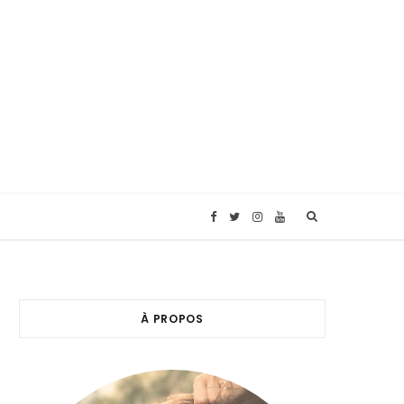
F
T
I
Y
a
w
n
o
c
i
s
u
À PROPOS
e
t
t
T
b
t
a
u