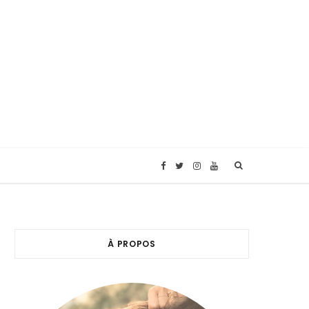
F
T
I
Y
a
w
n
o
c
i
s
u
À PROPOS
e
t
t
T
b
t
a
u