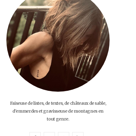
o
e
g
b
o
r
r
e
k
a
m
Faiseuse de listes, de textes, de châteaux de sable,
d’emmerdes et gravisseuse de montagnes en
tout genre.