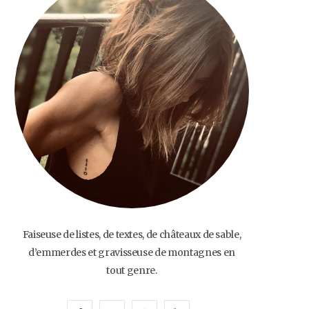
o
e
g
b
o
r
r
e
k
a
m
Faiseuse de listes, de textes, de châteaux de sable,
d’emmerdes et gravisseuse de montagnes en
tout genre.