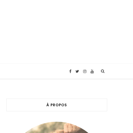
F
T
I
Y
a
w
n
o
c
i
s
u
À PROPOS
e
t
t
T
b
t
a
u