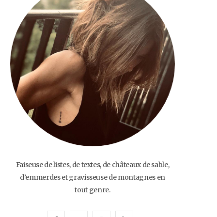
o
e
g
b
o
r
r
e
k
a
m
Faiseuse de listes, de textes, de châteaux de sable,
d’emmerdes et gravisseuse de montagnes en
tout genre.