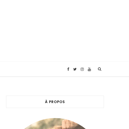
F
T
I
Y
a
w
n
o
c
i
s
u
À PROPOS
e
t
t
T
b
t
a
u