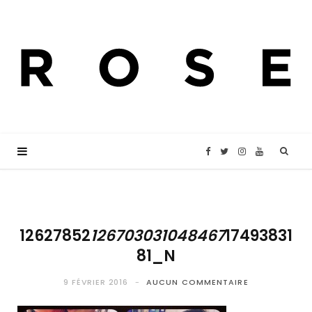
F
T
I
Y
a
w
n
o
c
i
s
u
12627852
126703031048467
17493831
81_N
e
t
t
T
9 FÉVRIER 2016
AUCUN COMMENTAIRE
b
t
a
u