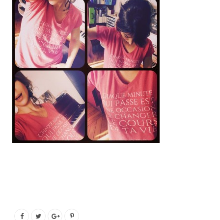
o
e
g
b
o
r
r
e
k
a
m