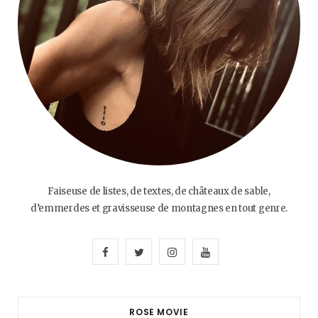
Faiseuse de listes, de textes, de châteaux de sable,
d’emmerdes et gravisseuse de montagnes en tout genre.
F
T
I
Y
a
w
n
o
c
i
s
u
ROSE MOVIE