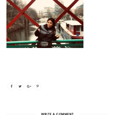
o
e
g
b
o
r
r
e
k
a
m
WRITE A COMMENT