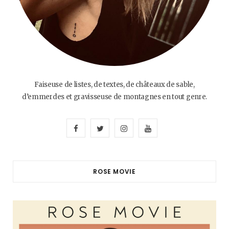
Faiseuse de listes, de textes, de châteaux de sable,
d’emmerdes et gravisseuse de montagnes en tout genre.
F
T
I
Y
a
w
n
o
c
i
s
u
ROSE MOVIE
e
t
t
T
b
t
a
u
o
e
g
b