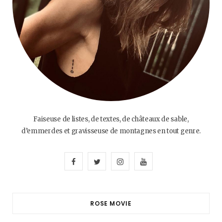
Faiseuse de listes, de textes, de châteaux de sable,
d’emmerdes et gravisseuse de montagnes en tout genre.
F
T
I
Y
a
w
n
o
c
i
s
u
ROSE MOVIE
e
t
t
T