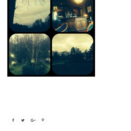
o
e
g
b
o
r
r
e
k
a
m