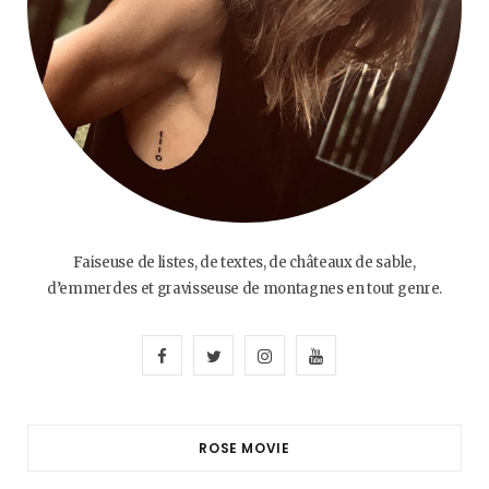
Faiseuse de listes, de textes, de châteaux de sable,
d’emmerdes et gravisseuse de montagnes en tout genre.
F
T
I
Y
a
w
n
o
c
i
s
u
ROSE MOVIE
e
t
t
T