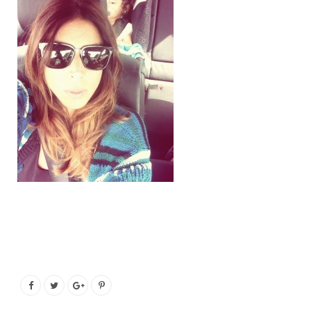
o
e
g
b
o
r
r
e
k
a
m